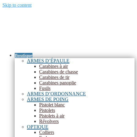
Skip to content
Menu
Boutique
ARMES D’ÉPAULE
Carabines à air
Carabines de chasse
Carabines de tir
Carabines panoplie
Fusils
ARMES D’ORDONNANCE
ARMES DE POING
Pistolet blanc
Pistolets
Pistolets à air
Révolvers
OPTIQUE
Colliers