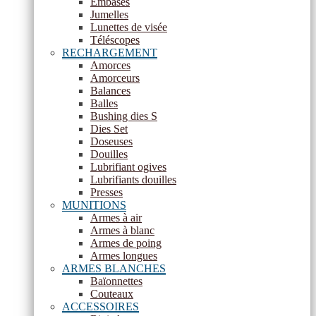
Embases
Jumelles
Lunettes de visée
Téléscopes
RECHARGEMENT
Amorces
Amorceurs
Balances
Balles
Bushing dies S
Dies Set
Doseuses
Douilles
Lubrifiant ogives
Lubrifiants douilles
Presses
MUNITIONS
Armes à air
Armes à blanc
Armes de poing
Armes longues
ARMES BLANCHES
Baïonnettes
Couteaux
ACCESSOIRES