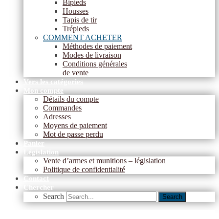
Bipieds
Housses
Tapis de tir
Trépieds
COMMENT ACHETER
Méthodes de paiement
Modes de livraison
Conditions générales
de vente
Vers les catégories
Mon compte
Détails du compte
Commandes
Adresses
Moyens de paiement
Mot de passe perdu
Panier
Législation
Vente d’armes et munitions – législation
Politique de confidentialité
Contact
Chercher
Search
Search