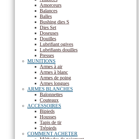
Amorceurs
Balances
Balles
Bushing dies S
Dies Set
Doseuses
Douilles
Lubrifiant ogives
Lubrifiants douilles
Presses
MUNITIONS
Armes à air
Armes à blanc
Armes de poing
Armes longues
ARMES BLANCHES
Baïonnettes
Couteaux
ACCESSOIRES
Bipieds
Housses
Tapis de tir
Trépieds
COMMENT ACHETER