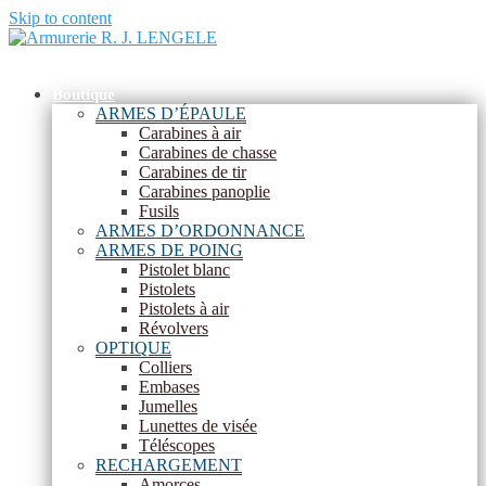
Skip to content
Menu
Boutique
ARMES D’ÉPAULE
Carabines à air
Carabines de chasse
Carabines de tir
Carabines panoplie
Fusils
ARMES D’ORDONNANCE
ARMES DE POING
Pistolet blanc
Pistolets
Pistolets à air
Révolvers
OPTIQUE
Colliers
Embases
Jumelles
Lunettes de visée
Téléscopes
RECHARGEMENT
Amorces