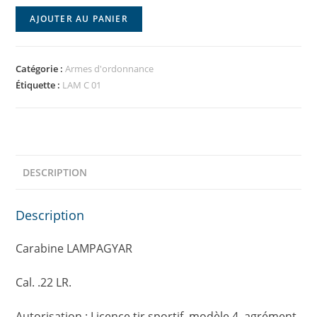
AJOUTER AU PANIER
Catégorie :
Armes d'ordonnance
Étiquette :
LAM C 01
DESCRIPTION
Description
Carabine LAMPAGYAR
Cal. .22 LR.
Autorisation : Licence tir sportif, modèle 4, agrément