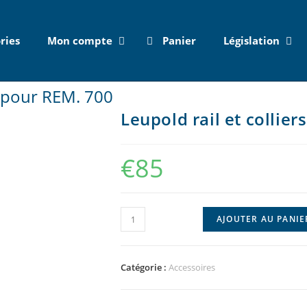
ries
Mon compte
Panier
Législation
nt pour REM. 700
Leupold rail et collie
€
85
AJOUTER AU PANIE
Catégorie :
Accessoires