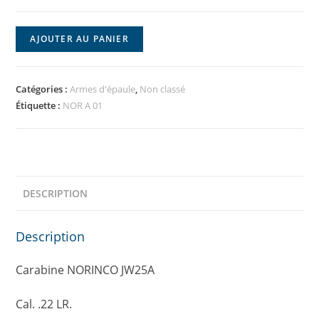
AJOUTER AU PANIER
Catégories :
Armes d'épaule
,
Non classé
Étiquette :
NOR A 01
DESCRIPTION
Description
Carabine NORINCO JW25A
Cal. .22 LR.